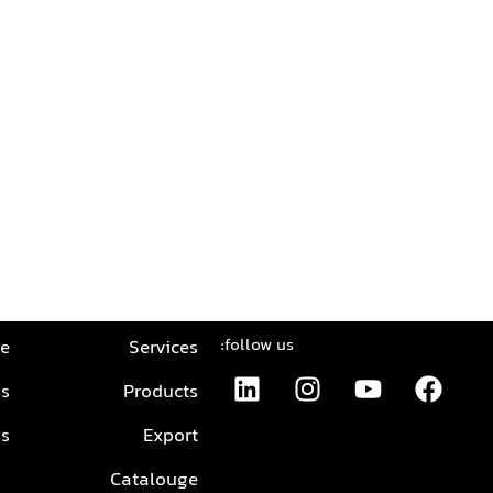
:follow us
e
Services
s
Products
us
Export
Catalouge