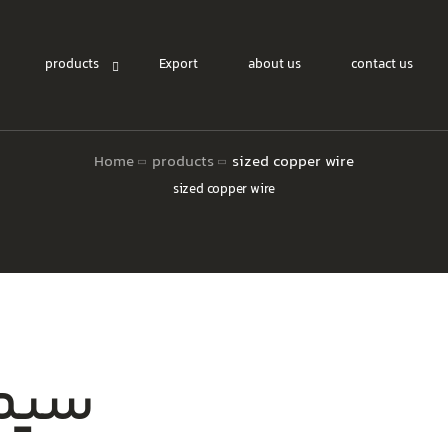
products
Export
about us
contact us
Home
products
sized copper wire
sized copper wire
sized copper wire
sized copper wire( si
Recycled Copper Wire Rod
sized copper wire ( s
Cathode Copper Wire Rod
sized copper wire( s
سیم