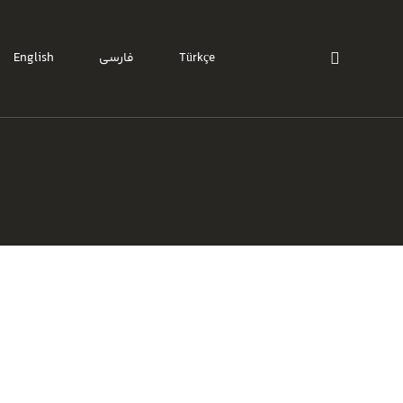
Türkçe
فارسی
English
ze 170 )
ize 2.06)
ize 2.60)